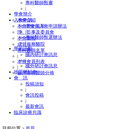
專科醫師甄審
|
學會簡介
入會申請
本會介紹
本會歷史沿革
準會員入會申請辦法
|
理、監事及委員會
專科醫師甄選辦法
本會章程
|
成員服務醫院
學術活動
專科醫師名單
國內研討會訊息
|
|
本會會員列表
國外研討會訊息
|
地區研討會
台灣專科醫師分佈
會 訊
投稿須知
|
會訊投稿
|
最新會訊
臨床診療共識
目前位置 >
首頁