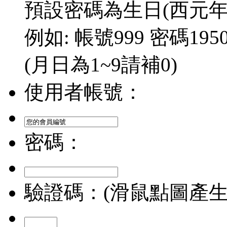
預設密碼為生日(西元年/
例如: 帳號999 密碼1950/
(月日為1~9請補0)
使用者帳號：
密碼：
驗證碼：(滑鼠點圖產生