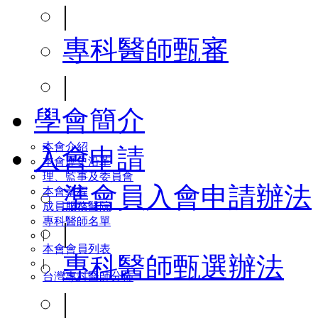
|
專科醫師甄審
|
學會簡介
本會介紹
入會申請
本會歷史沿革
理、監事及委員會
準會員入會申請辦法
本會章程
成員服務醫院
專科醫師名單
|
|
本會會員列表
專科醫師甄選辦法
|
台灣專科醫師分佈
|