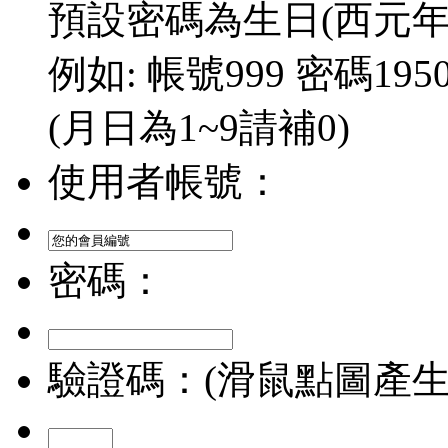
預設密碼為生日(西元年/
例如: 帳號999 密碼1950/
(月日為1~9請補0)
使用者帳號：
密碼：
驗證碼：(滑鼠點圖產生