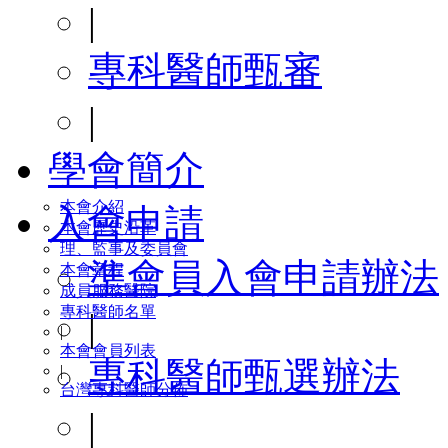
|
專科醫師甄審
|
學會簡介
本會介紹
入會申請
本會歷史沿革
理、監事及委員會
準會員入會申請辦法
本會章程
成員服務醫院
專科醫師名單
|
|
本會會員列表
專科醫師甄選辦法
|
台灣專科醫師分佈
|