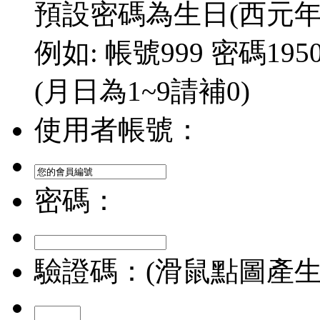
預設密碼為生日(西元年/
例如: 帳號999 密碼1950/
(月日為1~9請補0)
使用者帳號：
密碼：
驗證碼：(滑鼠點圖產生