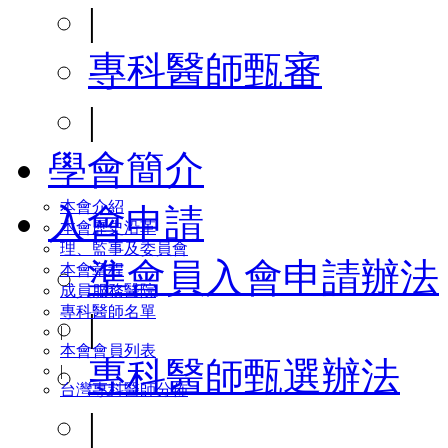
|
專科醫師甄審
|
學會簡介
本會介紹
入會申請
本會歷史沿革
理、監事及委員會
準會員入會申請辦法
本會章程
成員服務醫院
專科醫師名單
|
|
本會會員列表
專科醫師甄選辦法
|
台灣專科醫師分佈
|