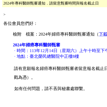
2024年專科醫師甄審通知．請留意甄審時間與報名截止日
>
各位會員您們好：
檢附 檔案：
2024
年婦癌專科醫師甄審通知（
下
2024年婦癌專科醫師甄審
·
時間：
113
年
12
月
14
日（星期六）
上午十時至下
·
地點：
臺北榮民總醫院中正樓8樓
請有意願報名婦癌專科醫師甄審者留意報名截止
戳為憑
）
。
如有任何問題，請不吝與秘書處聯繫。