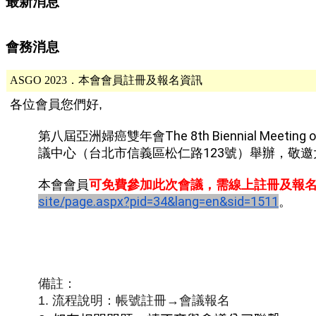
最新消息
會務消息
ASGO 2023．本會會員註冊及報名資訊
各位會員您們好,
第八屆亞洲婦癌雙年會The 8th Biennial Meeting of 
議中
心（台北市信義區松仁路123號）舉辦
，敬邀
可免費
參加
此次會議，
需線上註冊及報
本會會員
site/page.aspx?pid=34&lang=en&
sid=1511
。
備註：
1. 流程說明：帳號註冊→會議報名