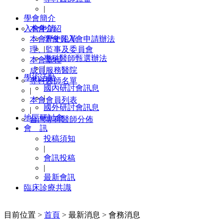
|
學會簡介
入會申請
本會介紹
本會歷史沿革
準會員入會申請辦法
|
理、監事及委員會
專科醫師甄選辦法
本會章程
|
成員服務醫院
學術活動
專科醫師名單
國內研討會訊息
|
|
本會會員列表
國外研討會訊息
|
地區研討會
台灣專科醫師分佈
會 訊
投稿須知
|
會訊投稿
|
最新會訊
臨床診療共識
目前位置 >
首頁
> 最新消息 > 會務消息