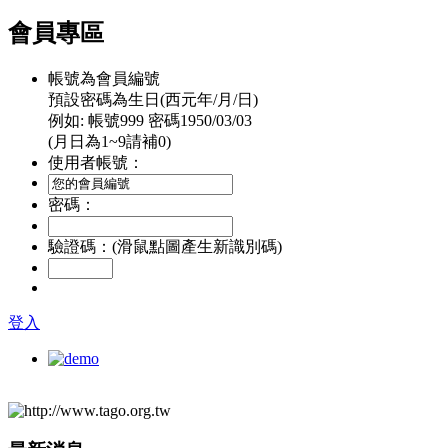
會員專區
帳號為會員編號
預設密碼為生日(西元年/月/日)
例如: 帳號999 密碼1950/03/03
(月日為1~9請補0)
使用者帳號：
密碼：
驗證碼：(滑鼠點圖產生新識別碼)
登入