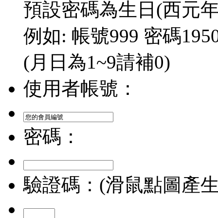
預設密碼為生日(西元年/
例如: 帳號999 密碼1950/
(月日為1~9請補0)
使用者帳號：
密碼：
驗證碼：(滑鼠點圖產生