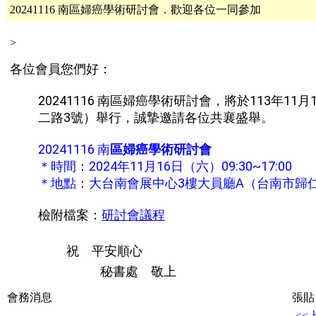
20241116 南區婦癌學術研討會．歡迎各位一同參加
>
各位會員您們好：
20241116 南區婦癌學術研討會，將於
113
年11月
二路3號）
舉行，
誠摯邀
請各位共襄盛舉。
20241116 南
區婦癌學術研討會
＊時間：2024年11月16日（
六
）0
9
:
3
0~17:00
＊地點：大台南會展中心3樓大員廳A（
台南市歸
檢附檔案：
研討會議程
祝 平安順心
秘書處 敬上
會務消息
張貼日
<<