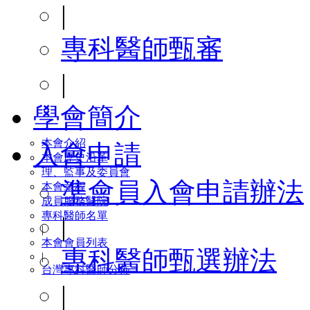
|
專科醫師甄審
|
學會簡介
本會介紹
入會申請
本會歷史沿革
理、監事及委員會
準會員入會申請辦法
本會章程
成員服務醫院
專科醫師名單
|
|
本會會員列表
專科醫師甄選辦法
|
台灣專科醫師分佈
|