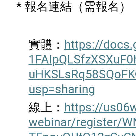
*
報名連結（需報名）
實體：
https://docs
1FAIpQLSfzXSXuF0
uHKSLsRq58SQoFK
usp=sharing
線上：
https://us06
webinar/register/W