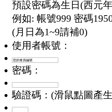
預設密碼為生日(西元年/
例如: 帳號999 密碼1950/
(月日為1~9請補0)
使用者帳號：
密碼：
驗證碼：(滑鼠點圖產生