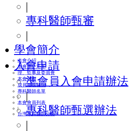
|
專科醫師甄審
|
學會簡介
本會介紹
入會申請
本會歷史沿革
理、監事及委員會
準會員入會申請辦法
本會章程
成員服務醫院
專科醫師名單
|
|
本會會員列表
專科醫師甄選辦法
|
台灣專科醫師分佈
|