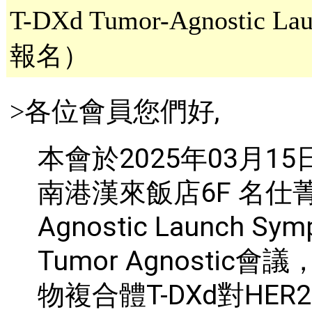
T-DXd Tumor-Agnostic
報名）
各位會員您們好
,
>
本會於
2025
年
03
月
15
南港漢來飯店
6F
名仕
Agnostic Launch Symp
Tumor Agnostic
會議
物複合體
T-
DXd
對
HER2