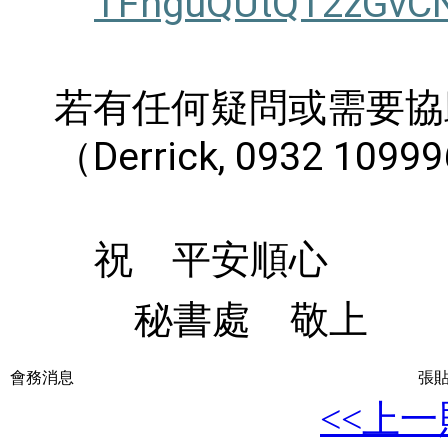
TFnguQUtQ12zGvC
若有任何疑問或需要協
（
Derrick
, 0932 10999
祝 平安順心
秘書處 敬上
會務消息
張貼
<<上