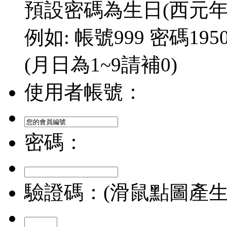
預設密碼為生日(西元年/
例如: 帳號999 密碼1950/
(月日為1~9請補0)
使用者帳號：
密碼：
驗證碼：(滑鼠點圖產生