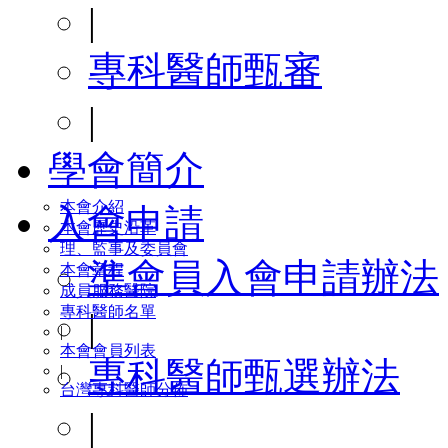
|
專科醫師甄審
|
學會簡介
本會介紹
入會申請
本會歷史沿革
理、監事及委員會
準會員入會申請辦法
本會章程
成員服務醫院
專科醫師名單
|
|
本會會員列表
專科醫師甄選辦法
|
台灣專科醫師分佈
|