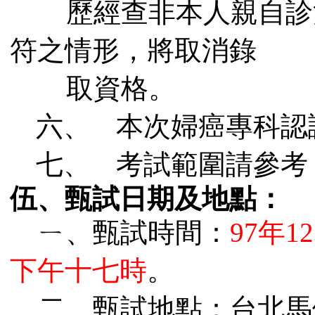
歷
經查非本人親自診
符之情形，將取消錄
取資格。
六、
本次婦癌專科認
七、
考試範圍請參考
伍、
甄試日期及地點：
ㄧ、甄試時間：
97
年
12
下午十七時
。
二、甄試
地點：台北馬