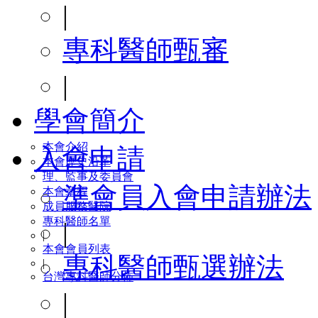
|
專科醫師甄審
|
學會簡介
本會介紹
入會申請
本會歷史沿革
理、監事及委員會
準會員入會申請辦法
本會章程
成員服務醫院
專科醫師名單
|
|
本會會員列表
專科醫師甄選辦法
|
台灣專科醫師分佈
|