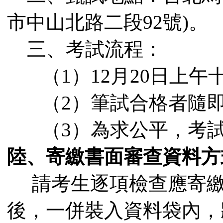
市中山北路二段
92
號
)
。
三、考試流程：
（
1
）
12
月
20
日上午
（
2
）
筆試合格者隨
（
3
）為求公平，考
陸、
寄繳書面審查資料方
請考生逐項檢查應寄
後，一併裝入資料袋內，